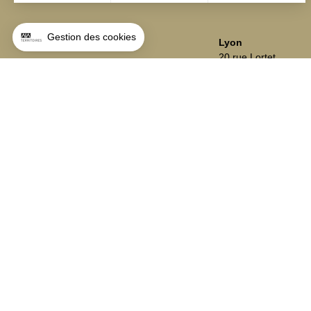
Lyon
Lyon
20 rue Lortet
Nantes
69 007 LYON
Paris
T +33 (0)4 78 33 46
contact@aialifedesigners.fr
presse@aialifedesigners.fr
mentions légales
égalité femmes - hommes