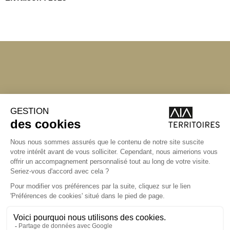
Lyon
Lyon
20 rue Lortet
69 007 LYON