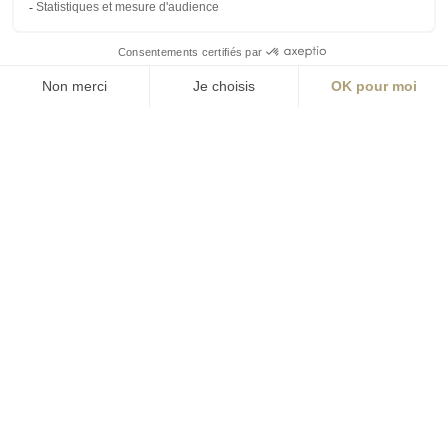
T +33 (0)4 78 33
46 77
Écrire
territoires@aialifedesigners.fr
Nantes
Paris
contact@aialifedesigners.fr
presse@aialifedesigners.fr
mentions légales
égalité femmes - hommes